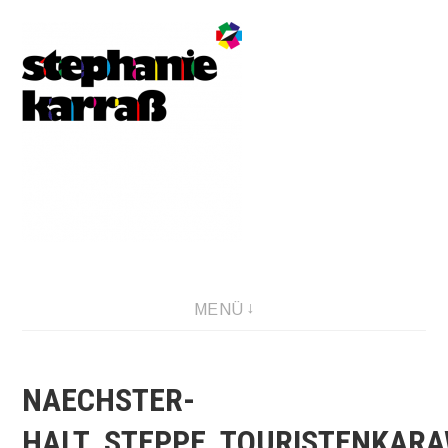
Direkt
zum
Inhalt
MENÜ
NAECHSTER-
HALT_STEPPE_TOURISTENKAR