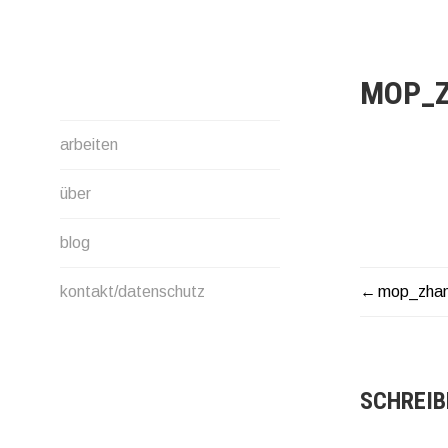
Direkt
zum
Inhalt
MOP_
arbeiten
über
blog
kontakt/datenschutz
mop_zhan
BEITR
SCHREIB