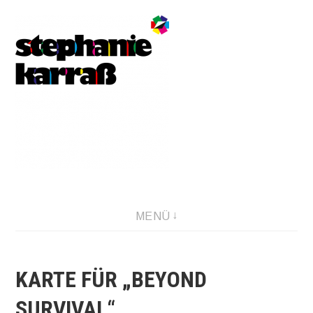
Direkt
zum
Inhalt
MENÜ
KARTE FÜR „BEYOND
SURVIVAL“